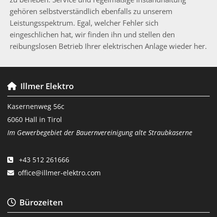
gehören selbstverständlich ebenfalls zu unserem
Leistungsspektrum. Egal, welcher Fehler sich
eingeschlichen hat, wir finden ihn und stellen den
reibungslosen Betrieb Ihrer elektrischen Anlage wieder her.
Illmer Elektro

Kasernenweg 56c
6060 Hall in Tirol
Im Gewerbegebiet der Bauernvereinigung alte Straubkaserne
+43 512 261666

office@illmer-elektro.com

Bürozeiten
